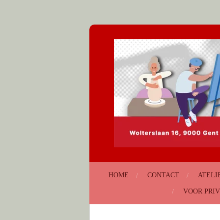
Ga
direct
naar
de
hoofdinhoud
HOME
CONTACT
ATELI
VOOR PRIV